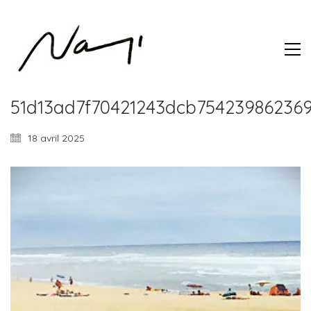
51d13ad7f70421243dcb75423986236
18 avril 2025