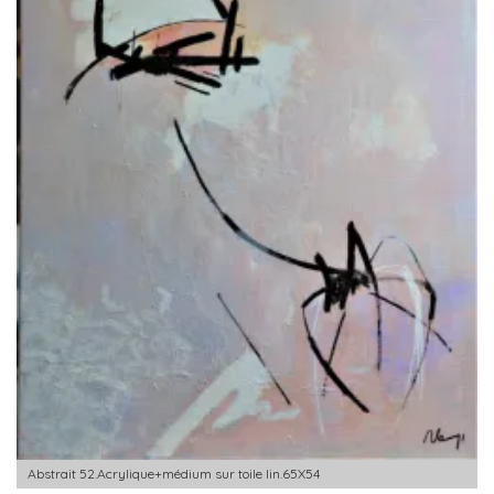
Abstrait 52.Acrylique+médium sur toile lin.65X54