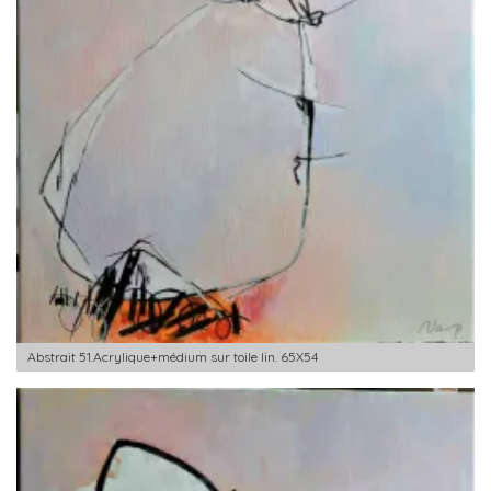
Abstrait 51.Acrylique+médium sur toile lin. 65X54